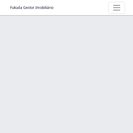
Fukuda Gestor Imobiliário
Produto > apartamento planejado -santo
André -Curuçá
Início
Produto