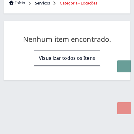
Início
Serviços
Categoria - Locações
Nenhum item encontrado.
Visualizar todos os Itens
Desenvolvido por Poly Design
Cubo Guia -
www.cuboguia.com.br - Desenvolvimento de Sites e
Sistemas para WEB.
© 2026 ®
Política de Cookies